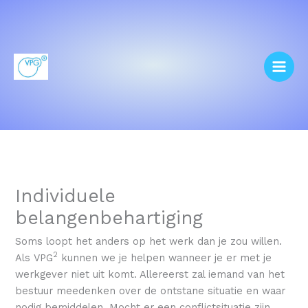
Ga
naar
de
inhoud
Individuele
belangenbehartiging
Soms loopt het anders op het werk dan je zou willen.
2
Als VPG
kunnen we je helpen wanneer je er met je
werkgever niet uit komt. Allereerst zal iemand van het
bestuur meedenken over de ontstane situatie en waar
nodig bemiddelen. Mocht er een conflictsituatie zijn