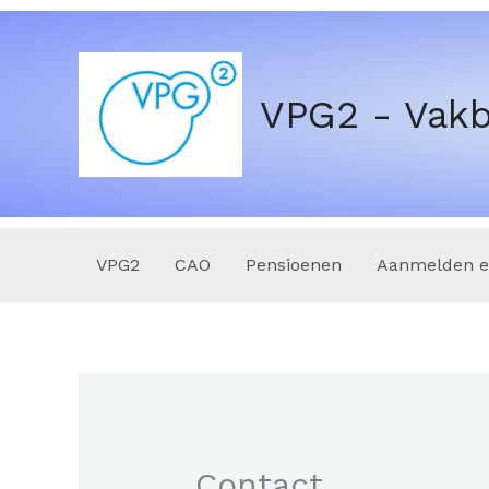
Ga
naar
de
VPG2 - Vakb
inhoud
VPG2
CAO
Pensioenen
Aanmelden en
Contact